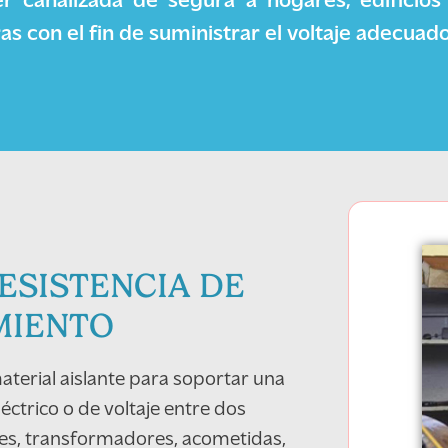
r canalizada de segura a hogares, edificio
as con el fin de suministrar el voltaje adecuado
ESISTENCIA DE
MIENTO
aterial aislante para soportar una
ctrico o de voltaje entre dos
es, transformadores, acometidas,