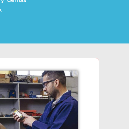
s y demás
.