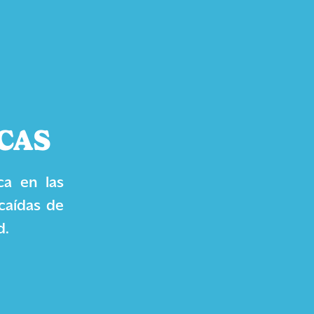
CAS
ca en las
 caídas de
d.