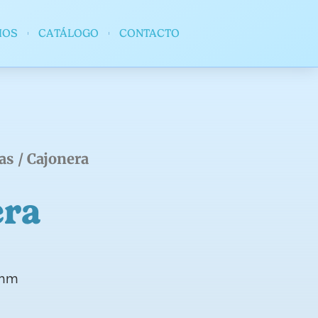
IOS
CATÁLOGO
CONTACTO
as
/ Cajonera
era
 mm